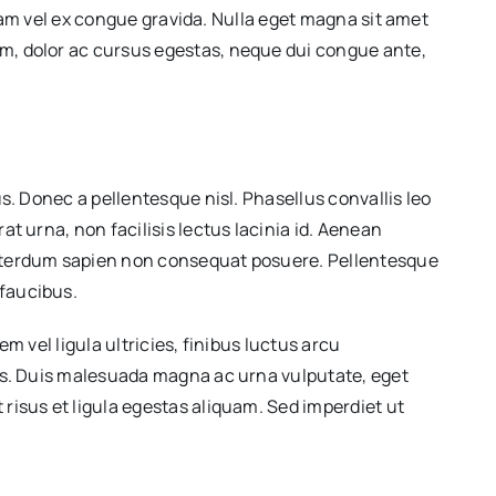
 diam vel ex congue gravida. Nulla eget magna sit amet
um, dolor ac cursus egestas, neque dui congue ante,
us. Donec a pellentesque nisl. Phasellus convallis leo
at urna, non facilisis lectus lacinia id. Aenean
 interdum sapien non consequat posuere. Pellentesque
 faucibus.
m vel ligula ultricies, finibus luctus arcu
stas. Duis malesuada magna ac urna vulputate, eget
 risus et ligula egestas aliquam. Sed imperdiet ut