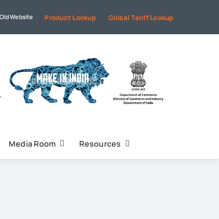
Old Website
Product Lookup
Global Tariff Lookup
Media Room
Resources