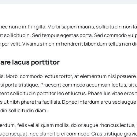
nec nunc in fringilla. Morbi sapien mauris, sollicitudin non 
get sollicitudin. Sed tempus egestas porta. Sed commodo vulp
per velit. Vivamus in enim hendrerit bibendum tellus non dig
are lacus porttitor
rpis. Morbi commodo lectus tortor, at elementum nisl posuere
 a nisi porta tristique. Praesent commodo accumsan lectus, si
 sollicitudin porttitor leo et luctus. Phasellus vitae eros to
uris ut nibh pharetra facilisis. Donec interdum arcu sed aug
din sollicitudin diam.
terdum, felis vel aliquam mollis, dolor augue rhoncus lectus,
 consequat, nec blandit orci commodo. Cras tristique gravi