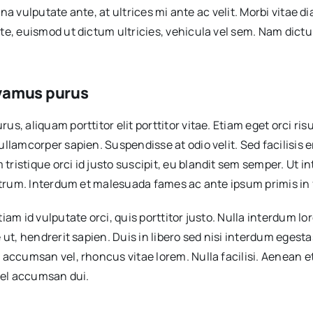
urna vulputate ante, at ultrices mi ante ac velit. Morbi vitae
te, euismod ut dictum ultricies, vehicula vel sem. Nam dict
 vamus purus
, aliquam porttitor elit porttitor vitae. Etiam eget orci ris
lamcorper sapien. Suspendisse at odio velit. Sed facilisis er
tristique orci id justo suscipit, eu blandit sem semper. Ut
rutrum. Interdum et malesuada fames ac ante ipsum primis in
m id vulputate orci, quis porttitor justo. Nulla interdum lore
e ut, hendrerit sapien. Duis in libero sed nisi interdum ege
accumsan vel, rhoncus vitae lorem. Nulla facilisi. Aenean et
 vel accumsan dui.