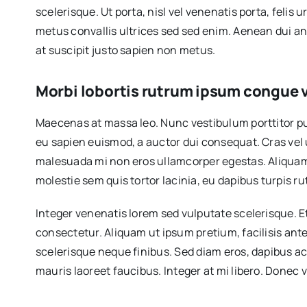
scelerisque. Ut porta, nisl vel venenatis porta, felis 
metus convallis ultrices sed sed enim. Aenean dui an
at suscipit justo sapien non metus.
Morbi lobortis rutrum ipsum congue
Maecenas at massa leo. Nunc vestibulum porttitor purus
eu sapien euismod, a auctor dui consequat. Cras vel ul
malesuada mi non eros ullamcorper egestas. Aliquam 
molestie sem quis tortor lacinia, eu dapibus turpis 
Integer venenatis lorem sed vulputate scelerisque. Etia
consectetur. Aliquam ut ipsum pretium, facilisis ant
scelerisque neque finibus. Sed diam eros, dapibus ac 
mauris laoreet faucibus. Integer at mi libero. Donec