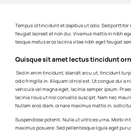
Tempus id tincidunt et dapibus ut odio. Sed porttitor 
feugiat laoreet et non dui. Vivamus mattis in nibh e
tesque metus eros lacinia vitae nibh eget feugiat sem
Quisque sit amet lectus tincidunt orn
Sed in enim tincidunt, blandit arcu ut, tincidunt tu
odio fringilla in. Aliquam id nisl est. Ut congue dui
vehicula vel magna eget, lacinia semper ipsum. Praesent
lacinia risus ut nisl convallis suscipit. Nam nec ma
Nullam eros diam, ornare maximus mattis in, sollicitu
Suspendisse potenti. Nulla ut ultrices urna. Morbi in
maximus posuere. Sed pellentesque ligula eget purus